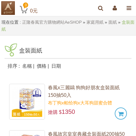
0
0
元
現在位置 :
正隆春風官方購物網站AeSHOP
»
家庭用紙
»
面紙
»
盒裝面
紙
盒裝面紙
排序 :
名稱
|
價格
|
日期
春風x三麗鷗 狗狗好朋友盒裝面紙
150抽50入
布丁狗x帕恰狗x大耳狗甜蜜合體
1350
搶購 $
春風故宮皇室典藏盒裝面紙200抽50