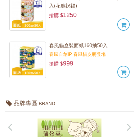
入(花鹿祝福)
1250
搶購 $
春風貓盒裝面紙160抽50入
春風自創IP 春風貓皮萌登場
999
搶購 $
品牌專區
BRAND