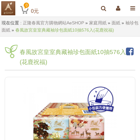
0
0
元
現在位置 :
正隆春風官方購物網站AeSHOP
»
家庭用紙
»
面紙
»
袖珍包
面紙
»
春風故宮皇室典藏袖珍包面紙10抽576入(花鹿祝福)
春風故宮皇室典藏袖珍包面紙10抽576入
(花鹿祝福)