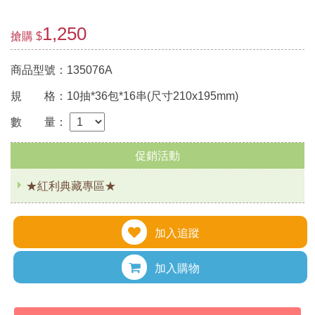
1,250
搶購 $
商品型號：135076A
規 格：10抽*36包*16串(尺寸210x195mm)
數 量：
促銷活動
★紅利典藏專區★
加入追蹤
加入購物