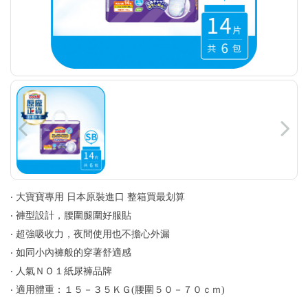
‧ 大寶寶專用 日本原裝進口 整箱買最划算
‧ 褲型設計，腰圍腿圍好服貼
‧ 超強吸收力，夜間使用也不擔心外漏
‧ 如同小內褲般的穿著舒適感
‧ 人氣ＮＯ１紙尿褲品牌
‧ 適用體重：１５－３５ＫＧ(腰圍５０－７０ｃｍ)