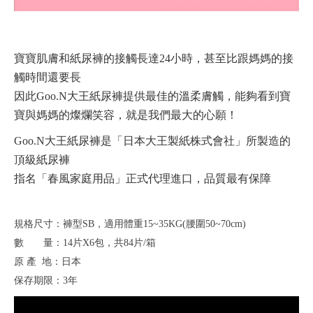
寶寶肌膚和紙尿褲的接觸長達24小時，甚至比跟媽媽的接
觸時間還要長
因此Goo.N大王紙尿褲提供最佳的溫柔膚觸，能夠看到寶
寶與媽媽的燦爛笑容，就是我們最大的心願！
Goo.N大王紙尿褲是「日本大王製紙株式會社」所製造的
頂級紙尿褲
指名「春風家庭用品」正式代理進口，品質最有保障
規格尺寸：褲型SB，適用體重15~35KG(腰圍50~70cm)
數 量：14片X6包，共84片/箱
原 產 地：日本
保存期限：3年