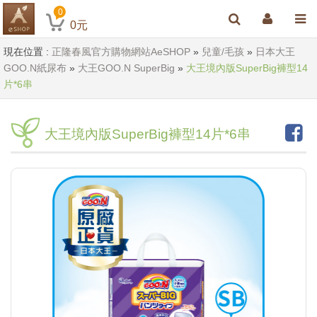
0
0
元
現在位置 :
正隆春風官方購物網站AeSHOP
»
兒童/毛孩
»
日本大王
GOO.N紙尿布
»
大王GOO.N SuperBig
»
大王境內版SuperBig褲型14
片*6串
大王境內版SuperBig褲型14片*6串